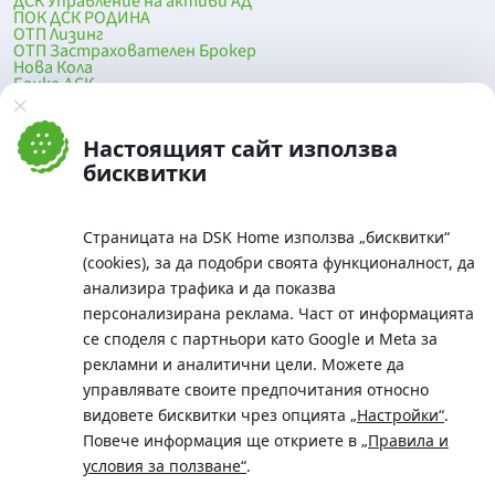
ДСК Управление на активи АД
ПОК ДСК РОДИНА
ОТП Лизинг
ОТП Застрахователен Брокер
Нова Кола
Банка ДСК
DSK Mobile
Оферти за продажба от Банка ДСК
Клонова мрежа и банкомати
Настоящият сайт използва
До началото на страницата
бисквитки
Страницата на DSK Home използва „бисквитки“
(cookies), за да подобри своята функционалност, да
анализира трафика и да показва
персонализирана реклама. Част от информацията
се споделя с партньори като Google и Meta за
рекламни и аналитични цели. Можете да
Телефон:
управлявате своите предпочитания относно
0700 10 375 / *2375
видовете бисквитки чрез опцията
„Настройки“
.
Aдрес:
Повече информация ще откриете в
„Правила и
Московска No.19 / ул. Г. Бенковски No. 5, София 1036
условия за ползване“
.
SWIFT/BIC: