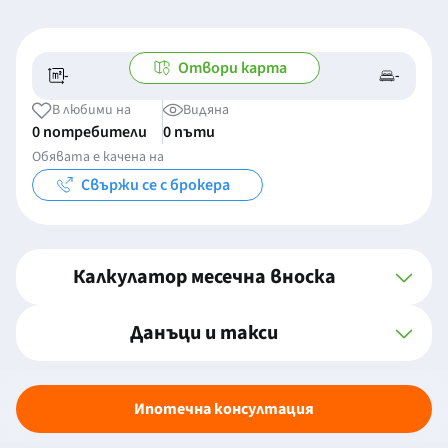
Отвори карта
-
-
-/-
-
В любими на
Видяна
0 потребители
0 пъти
Обявата е качена на
Свържи се с брокера
Калкулатор месечна вноска
Данъци и такси
Ипотечна консултация