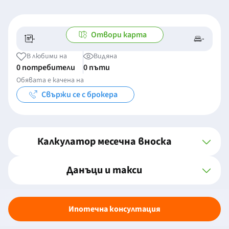
Отвори карта
-
-
-/-
-
В любими на
Видяна
0 потребители
0 пъти
Обявата е качена на
Свържи се с брокера
Калкулатор месечна вноска
Данъци и такси
Ипотечна консултация