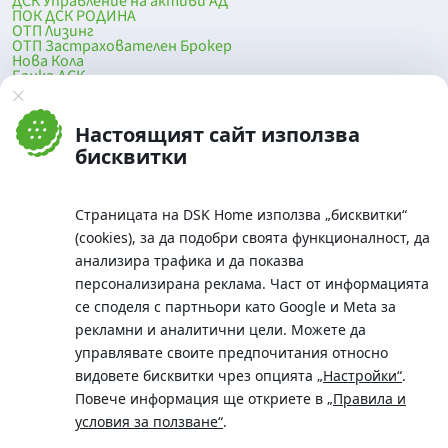
ДСК Управление на активи АД
ПОК ДСК РОДИНА
ОТП Лизинг
ОТП Застрахователен Брокер
Нова Кола
Банка ДСК
DSK Mobile
Оферти за продажба от Банка ДСК
Клонова мрежа и банкомати
Настоящият сайт използва
До началото на страницата
бисквитки
Страницата на DSK Home използва „бисквитки“
(cookies), за да подобри своята функционалност, да
анализира трафика и да показва
персонализирана реклама. Част от информацията
се споделя с партньори като Google и Meta за
рекламни и аналитични цели. Можете да
Телефон:
управлявате своите предпочитания относно
0700 10 375 / *2375
видовете бисквитки чрез опцията
„Настройки“
.
Aдрес:
Повече информация ще откриете в
„Правила и
Московска No.19 / ул. Г. Бенковски No. 5, София 1036
условия за ползване“
.
SWIFT/BIC: