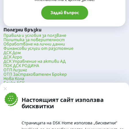
Задай въпрос
Полезни връзки
Правила и условия за ползване
Политика за поверителност
Обработване на лични данни
Финансови услуги от разстояние
ДСК Дом
ДСК Агро
ДСК Управление на активи АД
ПОК ДСК РОДИНА
ОТП Лизинг
ОТП Застрахователен Брокер
Нова Кола
Банка ДСК
DSK Mobile
Оферти за продажба от Банка ДСК
Клонова мрежа и банкомати
Настоящият сайт използва
До началото на страницата
бисквитки
Страницата на DSK Home използва „бисквитки“