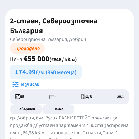
2-стаен, Североизточна
България
Североизточна България, Добрич
Продадено
€55 000
Цена:
(€846 / кв.м)
174.99
€/м.
(360 месеца)
Изчисли
65
-
8/8
1
Завършен
Панел
гр. Добрич, бул. Русия БАЛИК ЕСТЕЙТ предлага за
продажба двустаен апартамент с чиста застроена
площ 64,38 кв.м, състоящ се от: * спалня; * хол; *