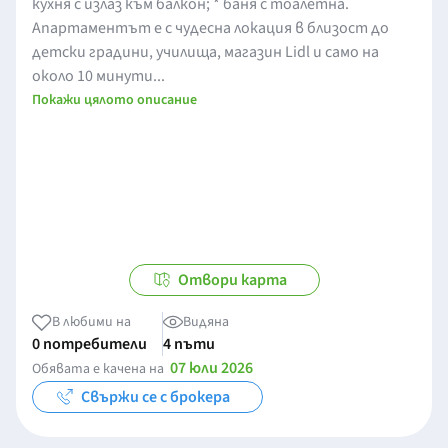
кухня с излаз към балкон; * баня с тоалетна.
Апартаментът е с чудесна локация в близост до
детски градини, училища, магазин Lidl и само на
около 10 минути...
Покажи цялото описание
Отвори карта
В любими на
Видяна
0 потребители
4 пъти
07 юли 2026
Обявата е качена на
Свържи се с брокера