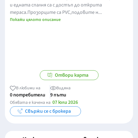
и едната спалня са с достъп до открита
тераса.Прозорците са PVC,подовите н...
Покажи цялото описание
Отвори карта
В любими на
Видяна
0 потребители
9 пъти
07 юли 2026
Обявата е качена на
Свържи се с брокера