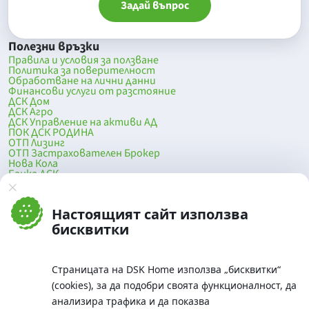
Задай въпрос
Полезни връзки
Правила и условия за ползване
Политика за поверителност
Обработване на лични данни
Финансови услуги от разстояние
ДСК Дом
ДСК Агро
ДСК Управление на активи АД
ПОК ДСК РОДИНА
ОТП Лизинг
ОТП Застрахователен Брокер
Нова Кола
Банка ДСК
DSK Mobile
Оферти за продажба от Банка ДСК
Клонова мрежа и банкомати
Настоящият сайт използва
До началото на страницата
бисквитки
Страницата на DSK Home използва „бисквитки“
(cookies), за да подобри своята функционалност, да
анализира трафика и да показва