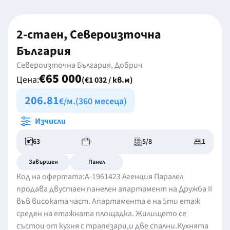
2-стаен, Североизточна
България
Североизточна България, Добрич
€65 000
Цена:
(€1 032 / кв.м)
206.81
€/м.
(360 месеца)
Изчисли
63
-
5/8
1
Завършен
Панел
Код на офертата:A-1961423 Агенция Паралел
продава двустаен панелен апартамент на Дружба II
във високата част. Апартамента е на 5ти етаж
среден на етажната площадка. Жилището се
състои от кухня с трапезари,и две спални.Кухнята