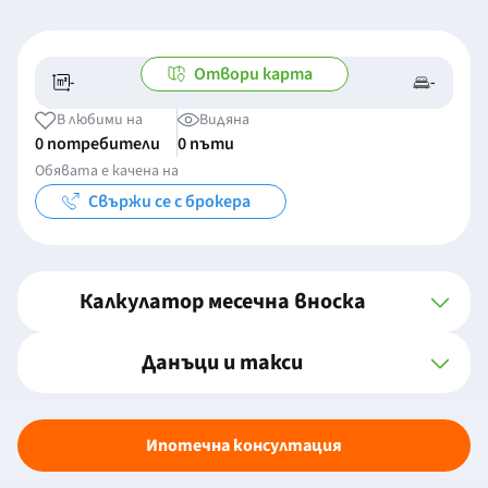
Отвори карта
-
-
-/-
-
В любими на
Видяна
0 потребители
0 пъти
Обявата е качена на
Свържи се с брокера
Калкулатор месечна вноска
Данъци и такси
Ипотечна консултация