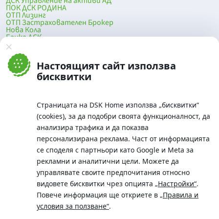
ДСК Управление на активи АД
ПОК ДСК РОДИНА
ОТП Лизинг
ОТП Застрахователен Брокер
Нова Кола
Банка ДСК
DSK Mobile
Оферти за продажба от Банка ДСК
Клонова мрежа и банкомати
Настоящият сайт използва
До началото на страницата
бисквитки
Страницата на DSK Home използва „бисквитки“
(cookies), за да подобри своята функционалност, да
анализира трафика и да показва
персонализирана реклама. Част от информацията
се споделя с партньори като Google и Meta за
рекламни и аналитични цели. Можете да
Телефон:
управлявате своите предпочитания относно
0700 10 375 / *2375
видовете бисквитки чрез опцията
„Настройки“
.
Aдрес:
Повече информация ще откриете в
„Правила и
Московска No.19 / ул. Г. Бенковски No. 5, София 1036
условия за ползване“
.
SWIFT/BIC: