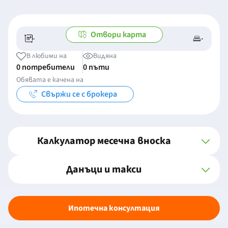
Отвори карта
-
-
-/-
-
В любими на
Видяна
0 потребители
0 пъти
Обявата е качена на
Свържи се с брокера
Калкулатор месечна вноска
Данъци и такси
Ипотечна консултация