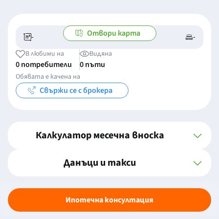
Отвори карта
-
-
-/-
-
В любими на
Видяна
0 потребители
0 пъти
Обявата е качена на
Свържи се с брокера
Калкулатор месечна вноска
Данъци и такси
Ипотечна консултация