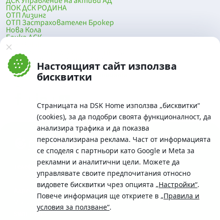
ДСК Управление на активи АД
ПОК ДСК РОДИНА
ОТП Лизинг
ОТП Застрахователен Брокер
Нова Кола
Банка ДСК
DSK Mobile
Оферти за продажба от Банка ДСК
Клонова мрежа и банкомати
Настоящият сайт използва
До началото на страницата
бисквитки
Страницата на DSK Home използва „бисквитки“
(cookies), за да подобри своята функционалност, да
анализира трафика и да показва
персонализирана реклама. Част от информацията
се споделя с партньори като Google и Meta за
рекламни и аналитични цели. Можете да
Телефон:
управлявате своите предпочитания относно
0700 10 375 / *2375
видовете бисквитки чрез опцията
„Настройки“
.
Aдрес:
Повече информация ще откриете в
„Правила и
Московска No.19 / ул. Г. Бенковски No. 5, София 1036
условия за ползване“
.
SWIFT/BIC: