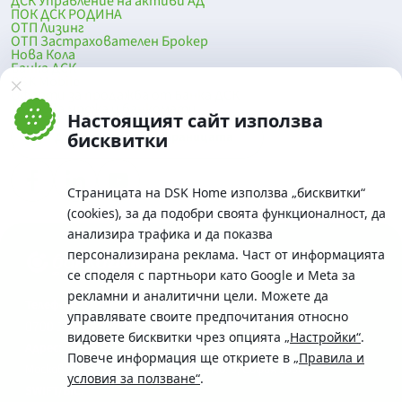
ДСК Управление на активи АД
ПОК ДСК РОДИНА
ОТП Лизинг
ОТП Застрахователен Брокер
Нова Кола
Банка ДСК
DSK Mobile
Оферти за продажба от Банка ДСК
Клонова мрежа и банкомати
Настоящият сайт използва
До началото на страницата
бисквитки
Страницата на DSK Home използва „бисквитки“
(cookies), за да подобри своята функционалност, да
анализира трафика и да показва
персонализирана реклама. Част от информацията
се споделя с партньори като Google и Meta за
рекламни и аналитични цели. Можете да
Телефон:
управлявате своите предпочитания относно
0700 10 375 / *2375
видовете бисквитки чрез опцията
„Настройки“
.
Aдрес:
Повече информация ще откриете в
„Правила и
Московска No.19 / ул. Г. Бенковски No. 5, София 1036
условия за ползване“
.
SWIFT/BIC: