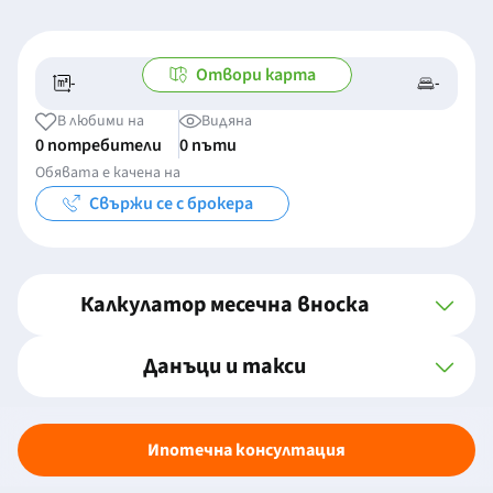
Отвори карта
-
-
-/-
-
В любими на
Видяна
0 потребители
0 пъти
Обявата е качена на
Свържи се с брокера
Калкулатор месечна вноска
Данъци и такси
Ипотечна консултация