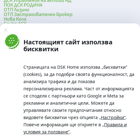
ДСК Управление на активи АД
ПОК ДСК РОДИНА
ОТП Лизинг
ОТП Застрахователен Брокер
Нова Кола
Банка ДСК
DSK Mobile
Оферти за продажба от Банка ДСК
Клонова мрежа и банкомати
Настоящият сайт използва
До началото на страницата
бисквитки
Страницата на DSK Home използва „бисквитки“
(cookies), за да подобри своята функционалност, да
анализира трафика и да показва
персонализирана реклама. Част от информацията
се споделя с партньори като Google и Meta за
рекламни и аналитични цели. Можете да
Телефон:
управлявате своите предпочитания относно
0700 10 375 / *2375
видовете бисквитки чрез опцията
„Настройки“
.
Aдрес:
Повече информация ще откриете в
„Правила и
Московска No.19 / ул. Г. Бенковски No. 5, София 1036
условия за ползване“
.
SWIFT/BIC: