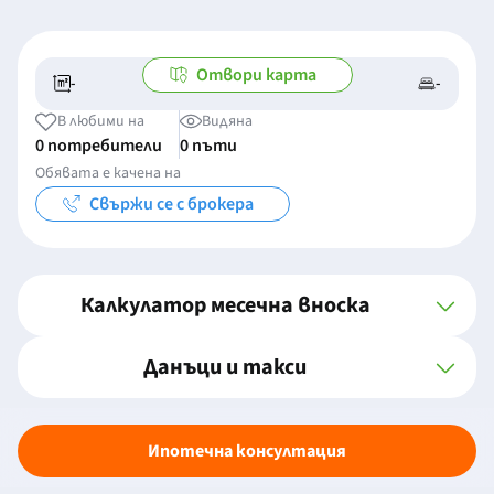
Отвори карта
-
-
-/-
-
В любими на
Видяна
0 потребители
0 пъти
Обявата е качена на
Свържи се с брокера
Калкулатор месечна вноска
Данъци и такси
Ипотечна консултация