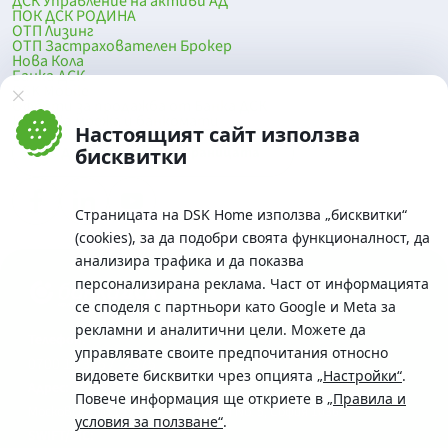
ДСК Управление на активи АД
ПОК ДСК РОДИНА
ОТП Лизинг
ОТП Застрахователен Брокер
Нова Кола
Банка ДСК
DSK Mobile
Оферти за продажба от Банка ДСК
Клонова мрежа и банкомати
Настоящият сайт използва
До началото на страницата
бисквитки
Страницата на DSK Home използва „бисквитки“
(cookies), за да подобри своята функционалност, да
анализира трафика и да показва
персонализирана реклама. Част от информацията
се споделя с партньори като Google и Meta за
рекламни и аналитични цели. Можете да
Телефон:
управлявате своите предпочитания относно
0700 10 375 / *2375
видовете бисквитки чрез опцията
„Настройки“
.
Aдрес:
Повече информация ще откриете в
„Правила и
Московска No.19 / ул. Г. Бенковски No. 5, София 1036
условия за ползване“
.
SWIFT/BIC: