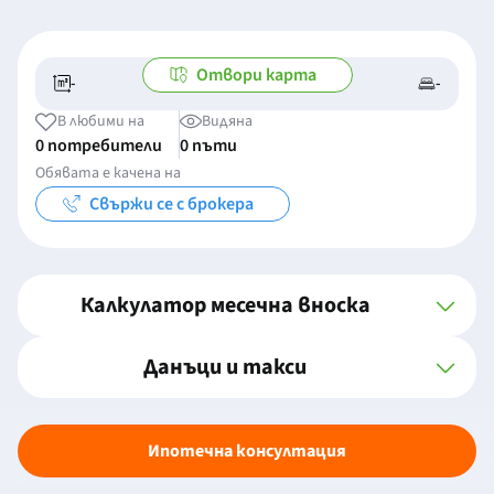
Отвори карта
-
-
-/-
-
В любими на
Видяна
0 потребители
0 пъти
Обявата е качена на
Свържи се с брокера
Калкулатор месечна вноска
Данъци и такси
Ипотечна консултация