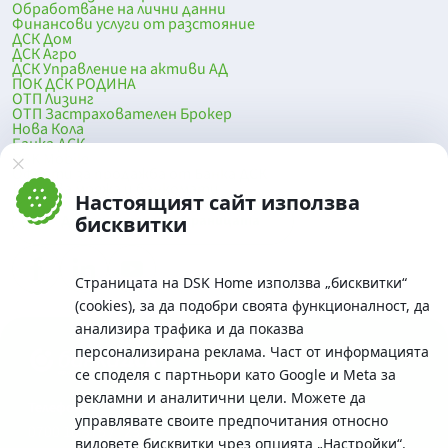
Обработване на лични данни
Финансови услуги от разстояние
ДСК Дом
ДСК Агро
ДСК Управление на активи АД
ПОК ДСК РОДИНА
ОТП Лизинг
ОТП Застрахователен Брокер
Нова Кола
Банка ДСК
DSK Mobile
Оферти за продажба от Банка ДСК
Клонова мрежа и банкомати
Настоящият сайт използва
До началото на страницата
бисквитки
Страницата на DSK Home използва „бисквитки“
(cookies), за да подобри своята функционалност, да
анализира трафика и да показва
персонализирана реклама. Част от информацията
се споделя с партньори като Google и Meta за
рекламни и аналитични цели. Можете да
Телефон:
управлявате своите предпочитания относно
0700 10 375 / *2375
видовете бисквитки чрез опцията
„Настройки“
.