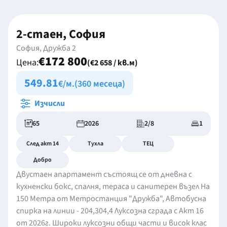
2-стаен, София
София, Дружба 2
€172 800
Цена:
(€2 658 / кв.м)
549.81
€/м.
(360 месеца)
Изчисли
65
2026
2/8
1
След акт 14
Тухла
ТЕЦ
Добро
Двустаен апартамент състоящ се от дневна с
кухненски бокс, спалня, тераса и санитерен възел На
150 Метрa от Метростанция "Дружба", Автобусна
спирка на линии - 204,304,4 Луксозна сграда с Акт 16
от 2026г. Широки луксозни общи части и висок клас