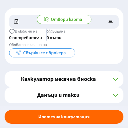
Отвори карта
-
-
-/-
-
В любими на
Видяна
0 потребители
0 пъти
Обявата е качена на
Свържи се с брокера
Калкулатор месечна вноска
Данъци и такси
Ипотечна консултация