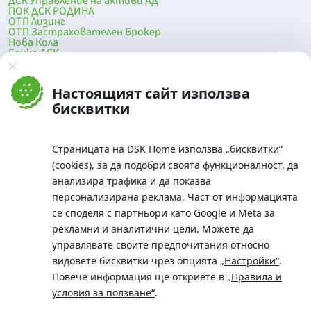
ДСК Управление на активи АД
ПОК ДСК РОДИНА
ОТП Лизинг
ОТП Застрахователен Брокер
Нова Кола
Банка ДСК
DSK Mobile
Оферти за продажба от Банка ДСК
Клонова мрежа и банкомати
Настоящият сайт използва
До началото на страницата
бисквитки
Страницата на DSK Home използва „бисквитки“
(cookies), за да подобри своята функционалност, да
анализира трафика и да показва
персонализирана реклама. Част от информацията
се споделя с партньори като Google и Meta за
рекламни и аналитични цели. Можете да
Телефон:
управлявате своите предпочитания относно
0700 10 375 / *2375
видовете бисквитки чрез опцията
„Настройки“
.
Aдрес:
Повече информация ще откриете в
„Правила и
Московска No.19 / ул. Г. Бенковски No. 5, София 1036
условия за ползване“
.
SWIFT/BIC: