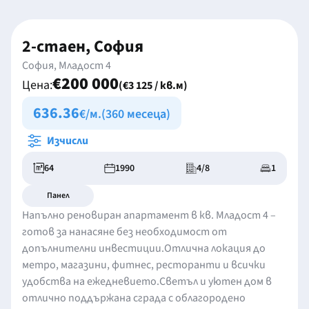
2-стаен, София
София, Младост 4
€200 000
Цена:
(€3 125 / кв.м)
636.36
€/м.
(360 месеца)
Изчисли
64
1990
4/8
1
Панел
Напълно реновиран апартамент в кв. Младост 4 –
готов за нанасяне без необходимост от
допълнителни инвестиции.Отлична локация до
метро, магазини, фитнес, ресторанти и всички
удобства на ежедневието.Светъл и уютен дом в
отлично поддържана сграда с облагородено