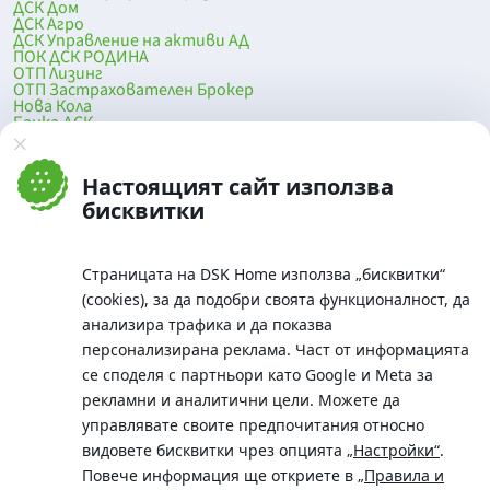
ДСК Дом
ДСК Агро
ДСК Управление на активи АД
ПОК ДСК РОДИНА
ОТП Лизинг
ОТП Застрахователен Брокер
Нова Кола
Банка ДСК
DSK Mobile
Оферти за продажба от Банка ДСК
Клонова мрежа и банкомати
Настоящият сайт използва
До началото на страницата
бисквитки
Страницата на DSK Home използва „бисквитки“
(cookies), за да подобри своята функционалност, да
анализира трафика и да показва
персонализирана реклама. Част от информацията
се споделя с партньори като Google и Meta за
рекламни и аналитични цели. Можете да
Телефон:
управлявате своите предпочитания относно
0700 10 375 / *2375
видовете бисквитки чрез опцията
„Настройки“
.
Aдрес:
Повече информация ще откриете в
„Правила и