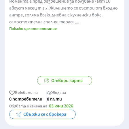
момента е пред разрешение за ползване /акт 16
август месец т.г./. Жилището се състои от входно
антре, голяма всекидневна с кухненски бокс,
самостоятелна спалня, тераса,...
Покажи цялото описание
Отвори карта
В любими на
Видяна
0 потребители
8 пъти
03 юни 2026
Обявата е качена на
Свържи се с брокера