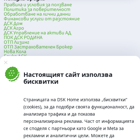
Правила и условия за ползване
Политика за поверителност
Обработване на лични данни
Финансови услуги от разстояние
ДСК Дом
ДСК Агро
ДСК Управление на активи АД
ПОК ДСК РОДИНА
ОТП Лизинг
ОТП Застрахователен Брокер
Нова Кола
Банка ДСК
DSK Mobile
Оферти за продажба от Банка ДСК
Клонова мрежа и банкомати
Настоящият сайт използва
До началото на страницата
бисквитки
Страницата на DSK Home използва „бисквитки“
(cookies), за да подобри своята функционалност, да
анализира трафика и да показва
персонализирана реклама. Част от информацията
се споделя с партньори като Google и Meta за
рекламни и аналитични цели. Можете да
Телефон: