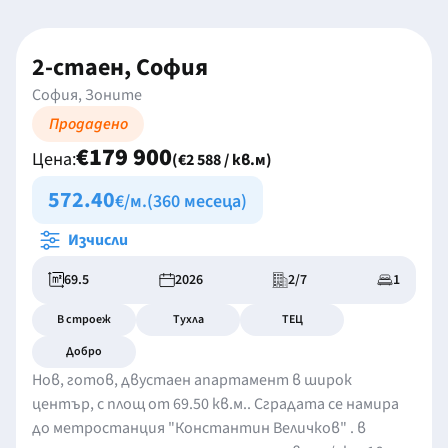
2-стаен, София
София, Зоните
Продадено
€179 900
Цена:
(€2 588 / кв.м)
572.40
€/м.
(360 месеца)
Изчисли
69.5
2026
2/7
1
В строеж
Тухла
ТЕЦ
Добро
Нов, готов, двустаен апартамент в широк
център, с площ от 69.50 кв.м.. Сградата се намира
до метростанция "Константин Величков" . в