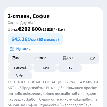
2-стаен, София
София, Дружба 1
€202 800
Цена:
(€2 535 / кв.м)
645.26
€/м.
(360 месеца)
Изчисли
80
2030
2/25
1
В строеж
Тухла
ТЕЦ
Добро
ТОП КАЧЕСТВО!! МЕТРОСТАНЦИЯ!! 20% СЕГА И 80% НА
АКТ 16!! Представяме Ви мащабен жилищен проект
от ново поколение, който поставя нов стандарт
за градски живот в един от най-комуникативните
райони на София. Разположен в непосредствена