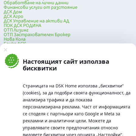
Обработване на лични данни
Финансови услуги от разстояние
ДСК Дом
ДСК Агро
ДСК Управление на активи АД
ПОК ДСК РОДИНА
ОТП Лизинг
ОТП Застрахователен Брокер
Нова Кола
Банка ДСК
DSK Mobile
Оферти за продажба от Банка ДСК
Клонова мрежа и банкомати
Настоящият сайт използва
До началото на страницата
бисквитки
Страницата на DSK Home използва „бисквитки“
(cookies), за да подобри своята функционалност, да
анализира трафика и да показва
персонализирана реклама. Част от информацията
се споделя с партньори като Google и Meta за
рекламни и аналитични цели. Можете да
Телефон:
управлявате своите предпочитания относно
0700 10 375 / *2375
видовете бисквитки чрез опцията
„Настройки“
.