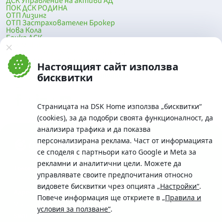
ДСК Управление на активи АД
ПОК ДСК РОДИНА
ОТП Лизинг
ОТП Застрахователен Брокер
Нова Кола
Банка ДСК
DSK Mobile
Оферти за продажба от Банка ДСК
Клонова мрежа и банкомати
Настоящият сайт използва
До началото на страницата
бисквитки
Страницата на DSK Home използва „бисквитки“
(cookies), за да подобри своята функционалност, да
анализира трафика и да показва
персонализирана реклама. Част от информацията
се споделя с партньори като Google и Meta за
рекламни и аналитични цели. Можете да
Телефон:
управлявате своите предпочитания относно
0700 10 375 / *2375
видовете бисквитки чрез опцията
„Настройки“
.
Aдрес:
Повече информация ще откриете в
„Правила и
Московска No.19 / ул. Г. Бенковски No. 5, София 1036
условия за ползване“
.
SWIFT/BIC: