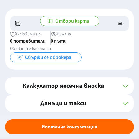
Отвори карта
-
-
-/-
-
В любими на
Видяна
0 потребители
0 пъти
Обявата е качена на
Свържи се с брокера
Калкулатор месечна вноска
Данъци и такси
Ипотечна консултация