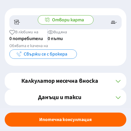
Отвори карта
-
-
-/-
-
В любими на
Видяна
0 потребители
0 пъти
Обявата е качена на
Свържи се с брокера
Калкулатор месечна вноска
Данъци и такси
Ипотечна консултация