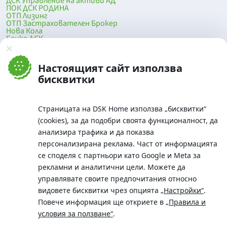
ДСК Управление на активи АД
ПОК ДСК РОДИНА
ОТП Лизинг
ОТП Застрахователен Брокер
Нова Кола
Банка ДСК
DSK Mobile
Оферти за продажба от Банка ДСК
Клонова мрежа и банкомати
Настоящият сайт използва
До началото на страницата
бисквитки
Страницата на DSK Home използва „бисквитки“
(cookies), за да подобри своята функционалност, да
анализира трафика и да показва
персонализирана реклама. Част от информацията
се споделя с партньори като Google и Meta за
рекламни и аналитични цели. Можете да
Телефон:
управлявате своите предпочитания относно
0700 10 375 / *2375
видовете бисквитки чрез опцията
„Настройки“
.
Aдрес:
Повече информация ще откриете в
„Правила и
Московска No.19 / ул. Г. Бенковски No. 5, София 1036
условия за ползване“
.
SWIFT/BIC: