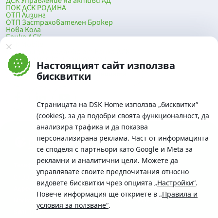
ДСК Управление на активи АД
ПОК ДСК РОДИНА
ОТП Лизинг
ОТП Застрахователен Брокер
Нова Кола
Банка ДСК
DSK Mobile
Оферти за продажба от Банка ДСК
Клонова мрежа и банкомати
Настоящият сайт използва
До началото на страницата
бисквитки
Страницата на DSK Home използва „бисквитки“
(cookies), за да подобри своята функционалност, да
анализира трафика и да показва
персонализирана реклама. Част от информацията
се споделя с партньори като Google и Meta за
рекламни и аналитични цели. Можете да
Телефон:
управлявате своите предпочитания относно
0700 10 375 / *2375
видовете бисквитки чрез опцията
„Настройки“
.
Aдрес:
Повече информация ще откриете в
„Правила и
Московска No.19 / ул. Г. Бенковски No. 5, София 1036
условия за ползване“
.
SWIFT/BIC: