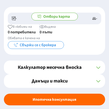
Отвори карта
-
-
-/-
-
В любими на
Видяна
0 потребители
0 пъти
Обявата е качена на
Свържи се с брокера
Калкулатор месечна вноска
Данъци и такси
Ипотечна консултация