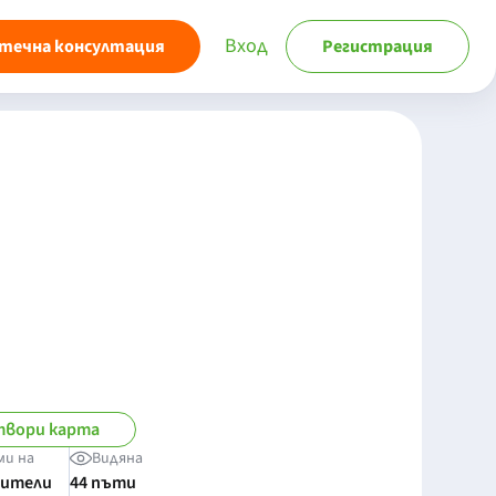
Вход
течна консултация
Регистрация
вори карта
ми на
Видяна
бители
44 пъти