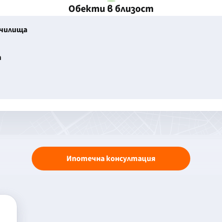
Обекти в близост
училища
т
Ипотечна консултация