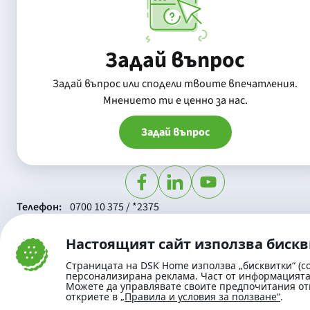
Задай въпрос
Задай въпрос или сподели твоите впечатления.
Mнението ти е ценно за нас.
Задай въпрос
Телефон:
0700 10 375 / *2375
Aдрес:
Московска No.19 / ул. Г. Бенковски No. 5, София 1
SWIFT/BIC:
BIC/SWIFT на Банка ДСК: STSABGSF
Настоящият сайт използва биск
Страницата на DSK Home използва „бисквитки“ (co
персонализирана реклама. Част от информацията 
Можете да управлявате своите предпочитания от
откриете в
„Правила и условия за ползване“
.