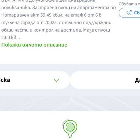
БЪЛГАРИЯ в до училище и детска градина,
Обявата е
поликлиника. Застроена площ на апартамента по
Св
Нотариален акт 59,49 кв.м. на етаж 6 от 6 в
тухлена сграда от 2002г. с отлично поддържани
общи части и контрол на достъпа. Мазе с площ
2.00 кв...
Покажи цялото описание
оска
Д