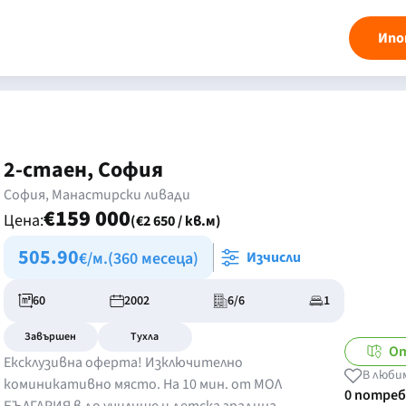
Ипо
2-стаен, София
София, Манастирски ливади
€159 000
Цена:
(€2 650 / кв.м)
505.90
€/м.
(360 месеца)
Изчисли
60
2002
6/6
1
Завършен
Тухла
От
Ексклузивна оферта! Изключително
В люби
коминикативно място. На 10 мин. от МОЛ
0 потре