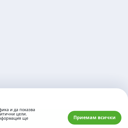
фика и да показва
литични цели.
Приемам всички
информация ще
© 2026 „Банка ДСК“ АД