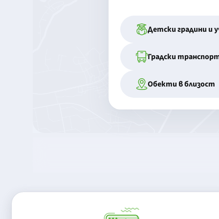
Детски градини и 
Градски транспор
Обекти в близост