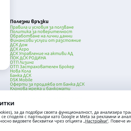
Полезни връзки
Правила и условия за ползване
Политика за поверителност
Обработване на лични данни
Финансови услуги от разстояние
ДСК Дом
ДСК Агро
ДСК Управление на активи АД
ПОК ДСК РОДИНА
ОТП Лизинг
ОТП Застрахователен Брокер
Нова Кола
Банка ДСК
DSK Mobile
Оферти за продажба от Банка ДСК
Клонова мрежа и банкомати
036
До началото на страницата
витки
okies), за да подобри своята функционалност, да анализира тра
се споделя с партньори като Google и Meta за рекламни и ана
носно видовете бисквитки чрез опцията
„Настройки“
. Повече 