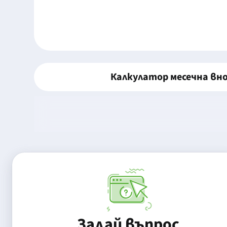
Калкулатор месечна вн
Задай въпрос