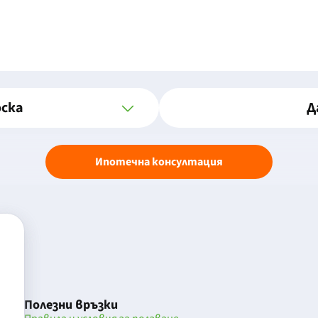
оска
Д
Ипотечна консултация
Полезни връзки