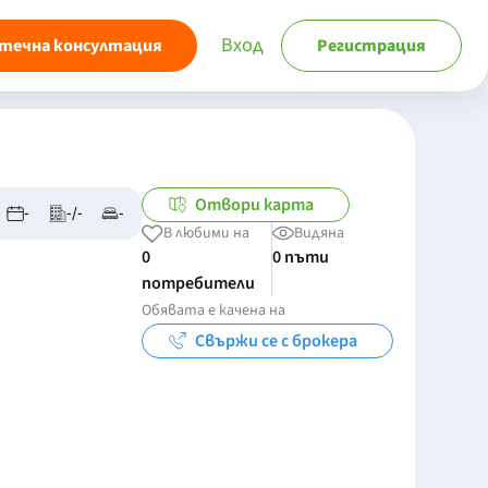
Вход
течна консултация
Регистрация
Отвори карта
-
-/-
-
В любими на
Видяна
0
0 пъти
потребители
Обявата е качена на
Свържи се с брокера