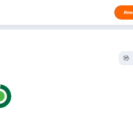
Ипо
-