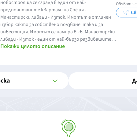
новострояща се сграда в един от най-
Обявата е
предпочитаните квартали на София -
Св
Манастирски ливади - Изток. Имотът е отличен
избор както за собствено ползване, така и за
инвестиция. Имотът се намира в кв. Манастирски
ливади - Изток - един от най-бързо развиващите ...
Покажи цялото описание
оска
Д