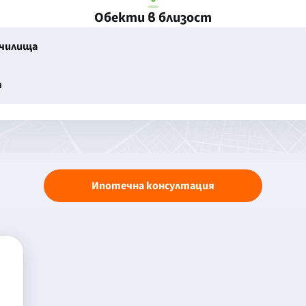
Обекти в близост
училища
т
Ипотечна консултация