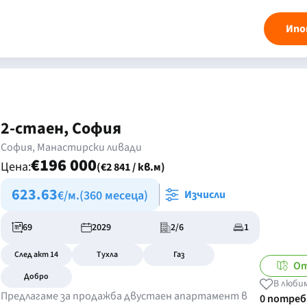
Ипо
2-стаен, София
София, Манастирски ливади
€196 000
Цена:
(€2 841 / кв.м)
623.63
€/м.
(360 месеца)
Изчисли
69
2029
2/6
1
След акт 14
Тухла
Газ
От
Добро
В люби
Предлагаме за продажба двустаен апартамент в
0 потре