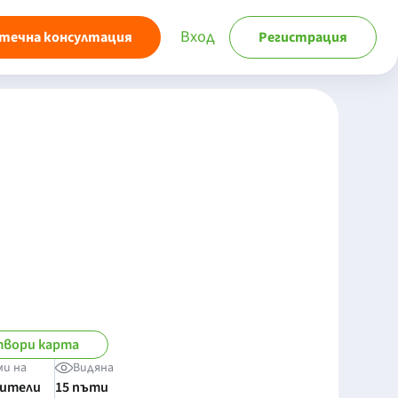
Вход
течна консултация
Регистрация
вори карта
ми на
Видяна
бители
15 пъти