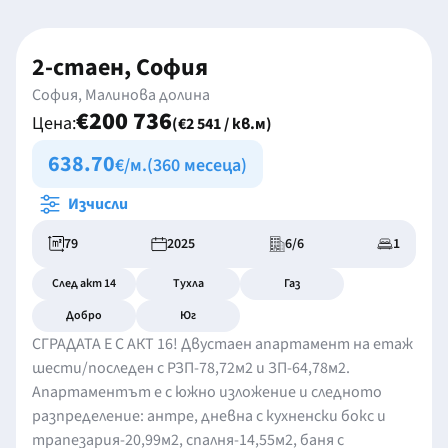
2-стаен, София
София, Малинова долина
€200 736
Цена:
(€2 541 / кв.м)
638.70
€/м.
(360 месеца)
Изчисли
79
2025
6/6
1
След акт 14
Тухла
Газ
Добро
Юг
СГРАДАТА Е С АКТ 16! Двустаен апартамент на етаж
шести/последен с РЗП-78,72м2 и ЗП-64,78м2.
Апартаментът е с южно изложение и следното
разпределение: антре, дневна с кухненски бокс и
трапезария-20,99м2, спалня-14,55м2, баня с