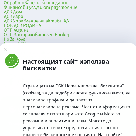
Обработване на лични данни
Финансови услуги от разстояние
ДСК Дом
ДСК Агро
ДСК Управление на активи АД
ПОК ДСК РОДИНА
ОТП Лизинг
ОТП Застрахователен Брокер
Нова Кола
Банка ДСК
DSK Mobile
Оферти за продажба от Банка ДСК
Клонова мрежа и банкомати
Настоящият сайт използва
До началото на страницата
бисквитки
Страницата на DSK Home използва „бисквитки“
(cookies), за да подобри своята функционалност, да
анализира трафика и да показва
персонализирана реклама. Част от информацията
се споделя с партньори като Google и Meta за
рекламни и аналитични цели. Можете да
Телефон:
управлявате своите предпочитания относно
0700 10 375 / *2375
видовете бисквитки чрез опцията
„Настройки“
.