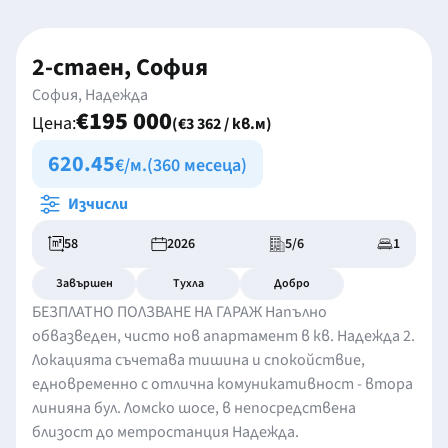
2-стаен, София
София, Надежда
€195 000
Цена:
(€3 362 / кв.м)
620.45
€/м.
(360 месеца)
Изчисли
58
2026
5/6
1
Завършен
Тухла
Добро
БЕЗПЛАТНО ПОЛЗВАНЕ НА ГАРАЖ Напълно
обвазведен, чисто нов апартамент в кв. Надежда 2.
Локацията съчетава тишина и спокойствие,
едновременно с отлична комуникативност - втора
линияна бул. Ломско шосе, в непосредствена
близост до метростанция Надежда.