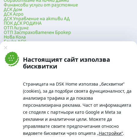
Обработване на лични данни
Финансови услуги от разстояние
ДСК Дом
ДСК Агро
ДСК Управление на активи АД
ПОК ДСК РОДИНА
ОТП Лизинг
ОТП Застрахователен Брокер
Нова Кола
Банка ДСК
DSK Mobile
Оферти за продажба от Банка ДСК
Клонова мрежа и банкомати
Настоящият сайт използва
До началото на страницата
бисквитки
Страницата на DSK Home използва „бисквитки“
(cookies), за да подобри своята функционалност, да
анализира трафика и да показва
персонализирана реклама. Част от информацията
се споделя с партньори като Google и Meta за
рекламни и аналитични цели. Можете да
Телефон:
управлявате своите предпочитания относно
0700 10 375 / *2375
видовете бисквитки чрез опцията
„Настройки“
.