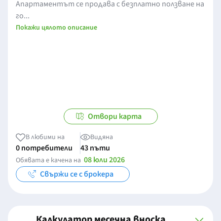
Апартаментът се продава с безплатно ползване на
го...
Покажи цялото описание
Отвори карта
В любими на
Видяна
0 потребители
43 пъти
08 юли 2026
Обявата е качена на
Свържи се с брокера
Калкулатор месечна вноска