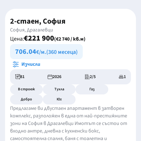
2-стаен, София
София, Драгалевци
€221 900
Цена:
(€2 740 / кв.м)
706.04
€/м.
(360 месеца)
Изчисли
81
2026
2/5
1
В строеж
Тухла
Газ
Добро
Юг
Предлагаме ви двустаен апартамент в затворен
комплекс, разположен в една от най-престижните
зони на София в Драгалевци Имотът се състои от
входно антре, дневна с кухненски бокс,
самостоятелна спалня, баня с тоалетна и