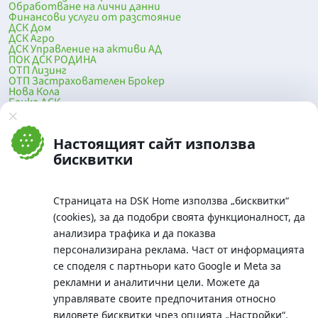
Обработване на лични данни
Финансови услуги от разстояние
ДСК Дом
ДСК Агро
ДСК Управление на активи АД
ПОК ДСК РОДИНА
ОТП Лизинг
ОТП Застрахователен Брокер
Нова Кола
Банка ДСК
DSK Mobile
Оферти за продажба от Банка ДСК
Клонова мрежа и банкомати
Настоящият сайт използва
До началото на страницата
бисквитки
Страницата на DSK Home използва „бисквитки“
(cookies), за да подобри своята функционалност, да
анализира трафика и да показва
персонализирана реклама. Част от информацията
се споделя с партньори като Google и Meta за
рекламни и аналитични цели. Можете да
Телефон:
управлявате своите предпочитания относно
0700 10 375 / *2375
видовете бисквитки чрез опцията
„Настройки“
.