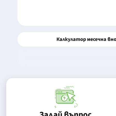
Калкулатор месечна вн
Задай въпрос