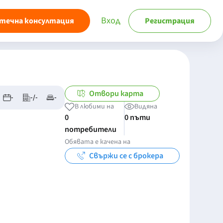
Вход
течна консултация
Регистрация
Отвори карта
-
-/-
-
В любими на
Видяна
0
0 пъти
потребители
Обявата е качена на
Свържи се с брокера