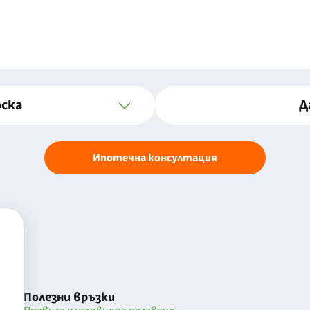
оска
Д
Ипотечна консултация
Полезни връзки