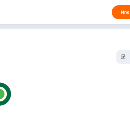
Ипо
-