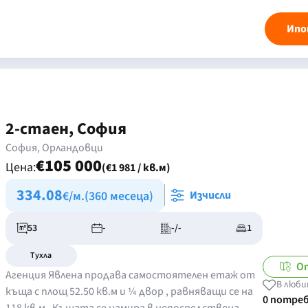
Ипо
2-стаен, София
София, Орландовци
€105 000
Цена:
(€1 981 / кв.м)
334.08
€/м.
(360 месеца)
Изчисли
53
-
-/-
1
Тухла
О
Агенция Явлена продава самостоятелен етаж от
В люби
къща с площ 52.50 кв.м и ¼ двор , равняващи се на
0 потре