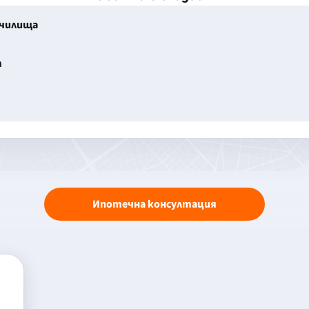
училища
т
Ипотечна консултация