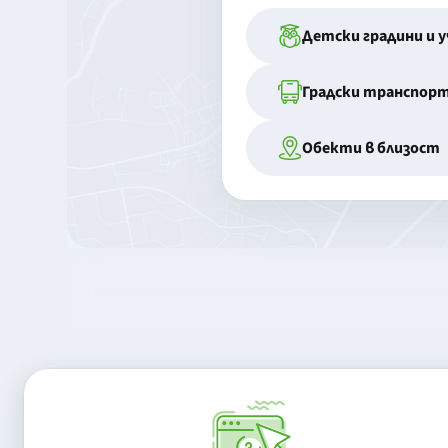
Детски градини и 
Градски транспор
Обекти в близост