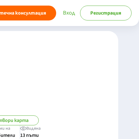
Вход
течна консултация
Регистрация
твори карта
ми на
Видяна
бители
13 пъти