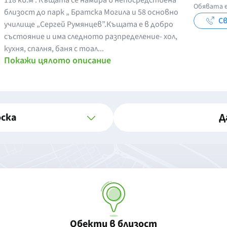
118 кв.м . Къщата се намира в непосредствена
Обявата е
близост до парк „ Братска Могила и 58 основно
Св
училище „Сергей Румянцев”.Къщата е в добро
състояние и има следното разпределение- хол,
кухня, спалня, баня с тоал...
Покажи цялото описание
оска
Д
Обекти в близост