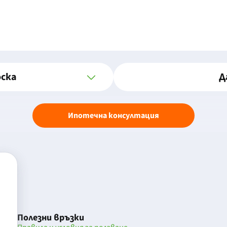
оска
Д
Ипотечна консултация
Полезни връзки