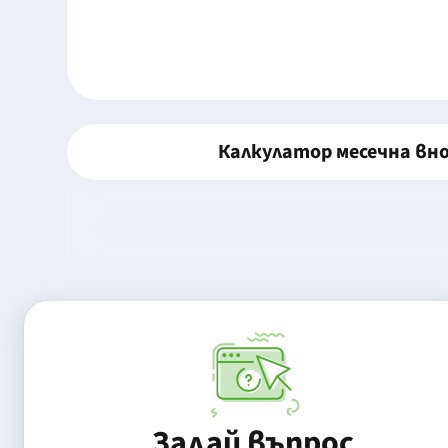
Калкулатор месечна вн
Задай въпрос