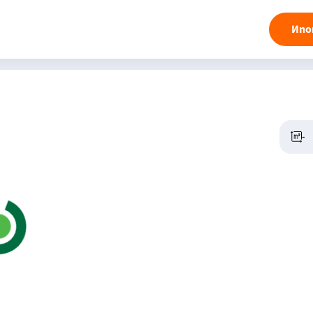
Ипо
-