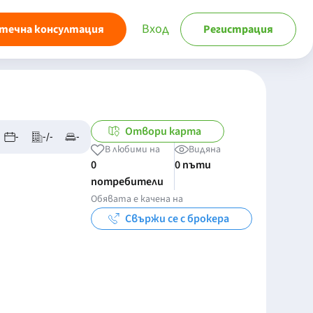
Вход
течна консултация
Регистрация
Отвори карта
-
-/-
-
В любими на
Видяна
0
0 пъти
потребители
Обявата е качена на
Свържи се с брокера