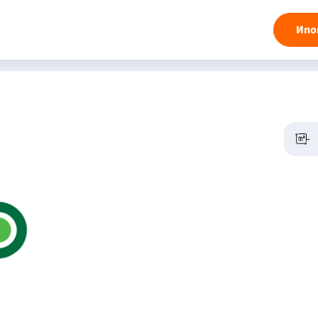
Ипо
-