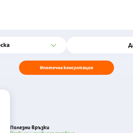
оска
Д
Ипотечна консултация
Полезни връзки