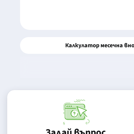
Калкулатор месечна вн
Задай въпрос