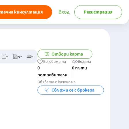
Вход
течна консултация
Регистрация
Отвори карта
-
-/-
-
В любими на
Видяна
0
0 пъти
потребители
Обявата е качена на
Свържи се с брокера