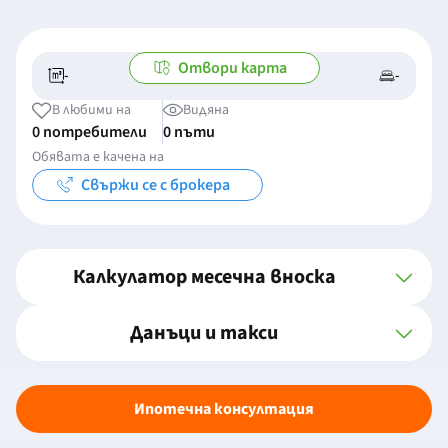
Отвори карта
-
-
-/-
-
В любими на
Видяна
0 потребители
0 пъти
Обявата е качена на
Свържи се с брокера
Калкулатор месечна вноска
Данъци и такси
Ипотечна консултация