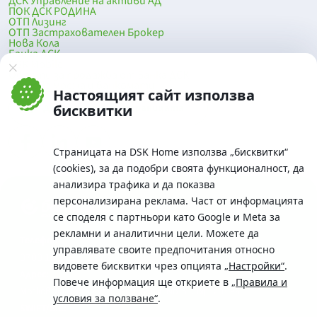
ДСК Управление на активи АД
ПОК ДСК РОДИНА
ОТП Лизинг
ОТП Застрахователен Брокер
Нова Кола
Банка ДСК
DSK Mobile
Оферти за продажба от Банка ДСК
Клонова мрежа и банкомати
Настоящият сайт използва
До началото на страницата
бисквитки
Страницата на DSK Home използва „бисквитки“
(cookies), за да подобри своята функционалност, да
анализира трафика и да показва
персонализирана реклама. Част от информацията
се споделя с партньори като Google и Meta за
рекламни и аналитични цели. Можете да
Телефон:
управлявате своите предпочитания относно
0700 10 375 / *2375
видовете бисквитки чрез опцията
„Настройки“
.
Aдрес:
Повече информация ще откриете в
„Правила и
Московска No.19 / ул. Г. Бенковски No. 5, София 1036
условия за ползване“
.
SWIFT/BIC: