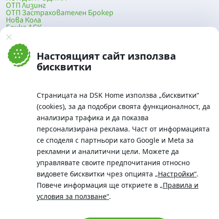
ОТП Лизинг
ОТП Застрахователен Брокер
Нова Кола
Банка ДСК
DSK Mobile
Оферти за продажба от Банка ДСК
Клонова мрежа и банкомати
Настоящият сайт използва
До началото на страницата
бисквитки
Страницата на DSK Home използва „бисквитки“
(cookies), за да подобри своята функционалност, да
анализира трафика и да показва
персонализирана реклама. Част от информацията
се споделя с партньори като Google и Meta за
рекламни и аналитични цели. Можете да
Телефон:
управлявате своите предпочитания относно
0700 10 375 / *2375
видовете бисквитки чрез опцията
„Настройки“
.
Aдрес:
Повече информация ще откриете в
„Правила и
Московска No.19 / ул. Г. Бенковски No. 5, София 1036
условия за ползване“
.
SWIFT/BIC:
BIC/SWIFT на Банка ДСК: STSABGSF