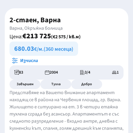
2-стаен, Варна
Варна, Окръжна болница
€213 725
Цена:
(€2 575 / кв.м)
680.03
€/м.
(360 месеца)
Изчисли
83
2004
3/4
1
Завършен
Тухла
Добро
Представяме на Вашето внимание апартамент
находящ се в района на Червения площад, гр. Варна.
Жилището е ситуирано на ет. 3 в четири етажна
тухлена сграда без асансьор. Апартаментът е със
следното разпределение - входно антре, дневна с
кухненски кът, спалня, голям дрешник към спалнята,