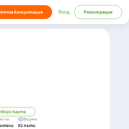
Вход
течна консултация
Регистрация
вори карта
ми на
Видяна
бители
62 пъти