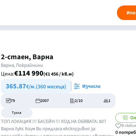
Ипо
2-стаен, Варна
Варна, Покрайнини
€114 990
Цена:
(€1 456 / кв.м)
365.87
€/м.
(360 месеца)
Изчисли
79
2007
2/10
1
Тухла
От
ТОП ЛОКАЦИЯ !!! БАСЕЙН !!! КОД НА ОБЯВАТА: 807​
В люби
Варна Лукс Хоум Ви предлага ексклузивно за
0 потре