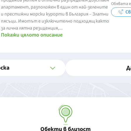
продажба уютен и отлично разпределен двустаен
Обявата е
апартамент, разположен в един от най-зелените
Св
и престижни морски курорти в България – Златни
пясъци. Имотът е изключително подходящ както
за лична лятна резиденция,...
Покажи цялото описание
оска
Д
Обекти в близост