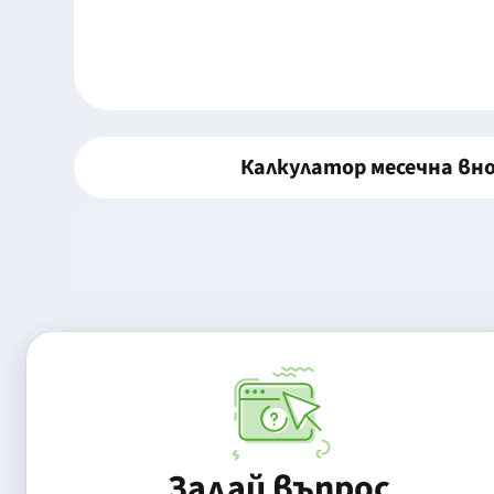
Калкулатор месечна вн
Задай въпрос