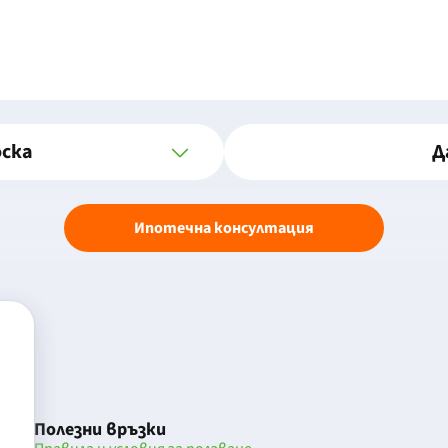
оска
Д
Ипотечна консултация
Полезни връзки