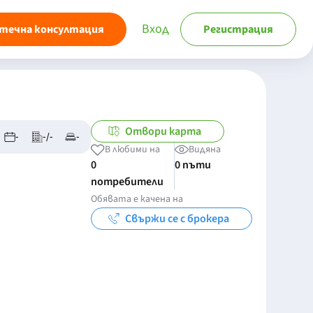
Вход
течна консултация
Регистрация
Отвори карта
-
-/-
-
В любими на
Видяна
0
0 пъти
потребители
Обявата е качена на
Свържи се с брокера