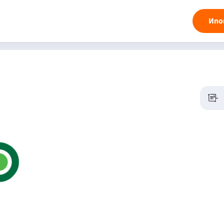
Ипо
-