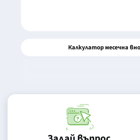
Калкулатор месечна вн
Задай въпрос