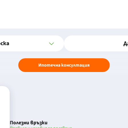
оска
Д
Ипотечна консултация
Полезни връзки