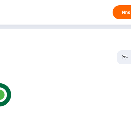
Ипо
-