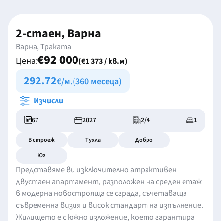
2-стаен, Варна
Варна, Траката
€92 000
Цена:
(€1 373 / кв.м)
292.72
€/м.
(360 месеца)
Изчисли
67
2027
2/4
1
В строеж
Тухла
Добро
Юг
Представяме ви изключително атрактивен
двустаен апартамент, разположен на среден етаж
в модерна новострояща се сграда, съчетаваща
съвременна визия и висок стандарт на изпълнение.
Жилището е с южно изложение, което гарантира