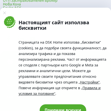
ОТП Застрахователен Брокер
Нова Кола
Банка ДСК
DSK Mobile
Оферти за продажба от Банка ДСК
Клонова мрежа и банкомати
Настоящият сайт използва
До началото на страницата
бисквитки
Страницата на DSK Home използва „бисквитки“
(cookies), за да подобри своята функционалност, да
анализира трафика и да показва
персонализирана реклама. Част от информацията
се споделя с партньори като Google и Meta за
рекламни и аналитични цели. Можете да
Телефон:
управлявате своите предпочитания относно
0700 10 375 / *2375
видовете бисквитки чрез опцията
„Настройки“
.
Aдрес:
Повече информация ще откриете в
„Правила и
Московска No.19 / ул. Г. Бенковски No. 5, София 1036
условия за ползване“
.
SWIFT/BIC:
BIC/SWIFT на Банка ДСК: STSABGSF
Приемам всички