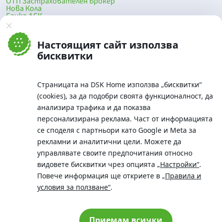
ОТП Застрахователен Брокер
Нова Кола
Банка ДСК
DSK Mobile
Оферти за продажба от Банка ДСК
Клонова мрежа и банкомати
Настоящият сайт използва
До началото на страницата
бисквитки
Страницата на DSK Home използва „бисквитки“
(cookies), за да подобри своята функционалност, да
анализира трафика и да показва
персонализирана реклама. Част от информацията
се споделя с партньори като Google и Meta за
рекламни и аналитични цели. Можете да
Телефон:
управлявате своите предпочитания относно
0700 10 375 / *2375
видовете бисквитки чрез опцията
„Настройки“
.
Aдрес:
Повече информация ще откриете в
„Правила и
Московска No.19 / ул. Г. Бенковски No. 5, София 1036
условия за ползване“
.
SWIFT/BIC:
BIC/SWIFT на Банка ДСК: STSABGSF
Приемам всички