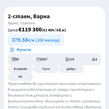
2-стаен, Варна
Варна, Траката
€119 300
Цена:
(€1 404 / кв.м)
379.58
€/м.
(360 месеца)
Изчисли
85
2027
3/4
1
В строеж
Тухла
Добро
Юг
Представяме ви просторен тристаен апартамент
в модерна новострояща се сграда, проектиран с
внимание към детайла, комфорта и
функционалността. Жилището е с южно изложение,
което осигурява изобилие от естествена светлина