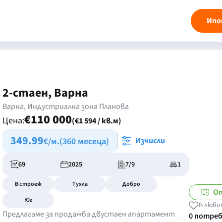
Ипо
2-стаен, Варна
Варна, Индустриална зона Планова
€110 000
Цена:
(€1 594 / кв.м)
349.99
€/м.
(360 месеца)
Изчисли
69
2025
7/9
1
В строеж
Тухла
Добро
О
Юг
В люби
Предлагаме за продажба двустаен апартамент
0 потре