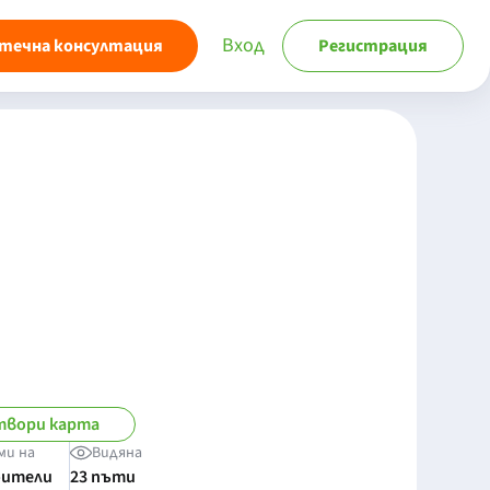
Вход
течна консултация
Регистрация
твори карта
ми на
Видяна
бители
23 пъти