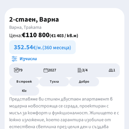
2-стаен, Варна
Варна, Траката
€110 800
Цена:
(€1 403 / кв.м)
352.54
€/м.
(360 месеца)
Изчисли
79
2027
3/4
1
В строеж
Тухла
Добро
Юг
Представяме ви стилен двустаен апартамент в
модерна новострояща се сграда, проектиран с
мисъл за комфорт и функционалност. Жилището е с
южно изложение, което гарантира изобилие от
естествена светлина през целия ден и създава