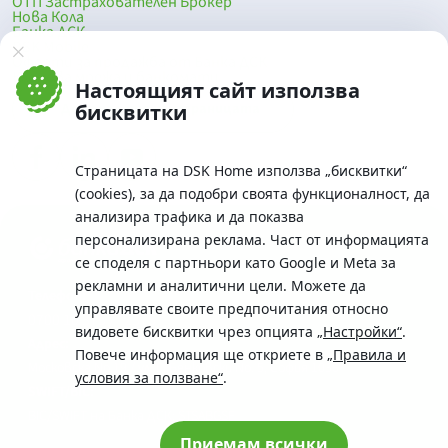
ОТП Застрахователен Брокер
Нова Кола
Банка ДСК
DSK Mobile
Оферти за продажба от Банка ДСК
Клонова мрежа и банкомати
Настоящият сайт използва
До началото на страницата
бисквитки
Страницата на DSK Home използва „бисквитки“
(cookies), за да подобри своята функционалност, да
анализира трафика и да показва
персонализирана реклама. Част от информацията
се споделя с партньори като Google и Meta за
рекламни и аналитични цели. Можете да
Телефон:
управлявате своите предпочитания относно
0700 10 375 / *2375
видовете бисквитки чрез опцията
„Настройки“
.
Aдрес:
Повече информация ще откриете в
„Правила и
Московска No.19 / ул. Г. Бенковски No. 5, София 1036
условия за ползване“
.
SWIFT/BIC:
BIC/SWIFT на Банка ДСК: STSABGSF
Приемам всички