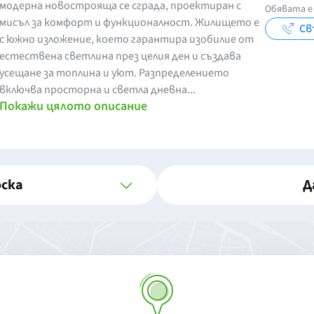
модерна новострояща се сграда, проектиран с
Обявата е 
мисъл за комфорт и функционалност. Жилището е
Св
с южно изложение, което гарантира изобилие от
естествена светлина през целия ден и създава
усещане за топлина и уют. Разпределението
включва просторна и светла дневна...
Покажи цялото описание
оска
Д