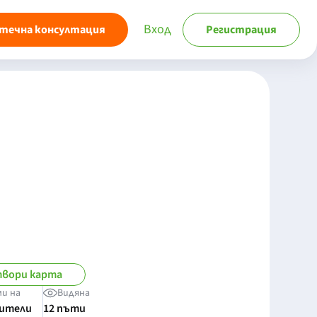
Вход
течна консултация
Регистрация
вори карта
ми на
Видяна
бители
12 пъти