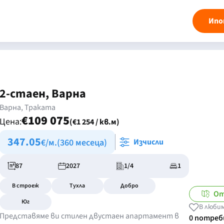
Ипо
2-стаен, Варна
Варна, Траката
€109 075
Цена:
(€1 254 / кв.м)
347.05
€/м.
(360 месеца)
Изчисли
87
2027
1/4
1
В строеж
Тухла
Добро
От
Юг
В люби
Представяме ви стилен двустаен апартамент в
0 потре