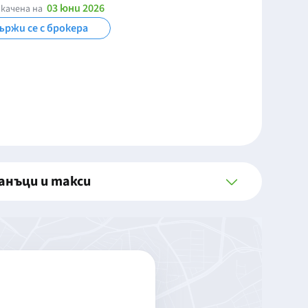
03 юни 2026
качена на
ържи се с брокера
анъци и такси