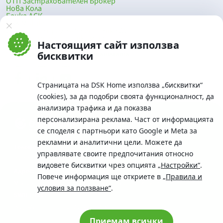
ОТП Застрахователен Брокер
Нова Кола
Банка ДСК
DSK Mobile
Оферти за продажба от Банка ДСК
Клонова мрежа и банкомати
Настоящият сайт използва
До началото на страницата
бисквитки
Страницата на DSK Home използва „бисквитки“
(cookies), за да подобри своята функционалност, да
анализира трафика и да показва
персонализирана реклама. Част от информацията
се споделя с партньори като Google и Meta за
рекламни и аналитични цели. Можете да
Телефон:
управлявате своите предпочитания относно
0700 10 375 / *2375
видовете бисквитки чрез опцията
„Настройки“
.
Aдрес:
Повече информация ще откриете в
„Правила и
Московска No.19 / ул. Г. Бенковски No. 5, София 1036
условия за ползване“
.
SWIFT/BIC:
BIC/SWIFT на Банка ДСК: STSABGSF
Приемам всички