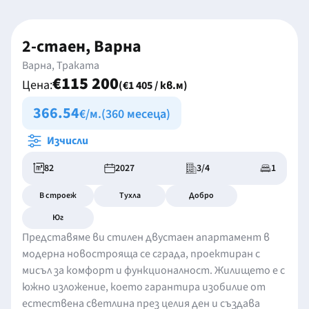
2-стаен, Варна
Варна, Траката
€115 200
Цена:
(€1 405 / кв.м)
366.54
€/м.
(360 месеца)
Изчисли
82
2027
3/4
1
В строеж
Тухла
Добро
Юг
Представяме ви стилен двустаен апартамент в
модерна новострояща се сграда, проектиран с
мисъл за комфорт и функционалност. Жилището е с
южно изложение, което гарантира изобилие от
естествена светлина през целия ден и създава