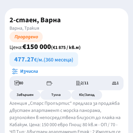
2-стаен, Варна
Варна, Тракия
Продадено
€150 000
Цена:
(€1 875 / кв.м)
477.27
€/м.
(360 месеца)
Изчисли
80
-
2/11
1
Завършен
Тухла
Юг/Запад
Агенция „Старс Пропъртис“ предлага за продажба
двустаен апартамент с морска панорама,
разположен в непосредствена близост до плажа на
Кабакум. Цена: 150 000 евро Площ: 80 кв.м - ОП / 70 -
ЧП Тип: Двустаен апартамент Етаж : 2 Имотът се