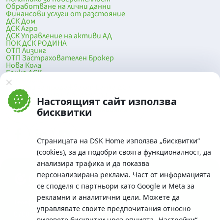
Обработване на лични данни
Финансови услуги от разстояние
ДСК Дом
ДСК Агро
ДСК Управление на активи АД
ПОК ДСК РОДИНА
ОТП Лизинг
ОТП Застрахователен Брокер
Нова Кола
Банка ДСК
DSK Mobile
Оферти за продажба от Банка ДСК
Клонова мрежа и банкомати
Настоящият сайт използва
До началото на страницата
бисквитки
Страницата на DSK Home използва „бисквитки“
(cookies), за да подобри своята функционалност, да
анализира трафика и да показва
персонализирана реклама. Част от информацията
се споделя с партньори като Google и Meta за
рекламни и аналитични цели. Можете да
Телефон:
управлявате своите предпочитания относно
0700 10 375 / *2375
видовете бисквитки чрез опцията
„Настройки“
.