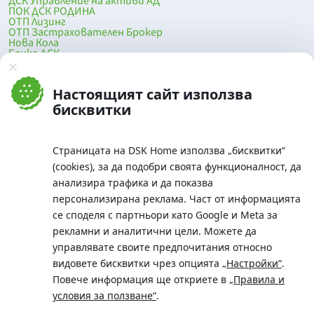
ДСК Управление на активи АД
ПОК ДСК РОДИНА
ОТП Лизинг
ОТП Застрахователен Брокер
Нова Кола
Банка ДСК
DSK Mobile
Оферти за продажба от Банка ДСК
Клонова мрежа и банкомати
Настоящият сайт използва
До началото на страницата
бисквитки
Страницата на DSK Home използва „бисквитки“
(cookies), за да подобри своята функционалност, да
анализира трафика и да показва
персонализирана реклама. Част от информацията
се споделя с партньори като Google и Meta за
рекламни и аналитични цели. Можете да
Телефон:
управлявате своите предпочитания относно
0700 10 375 / *2375
видовете бисквитки чрез опцията
„Настройки“
.
Aдрес:
Повече информация ще откриете в
„Правила и
Московска No.19 / ул. Г. Бенковски No. 5, София 1036
условия за ползване“
.
SWIFT/BIC: