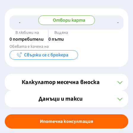
Отвори карта
-
-
-/-
-
В любими на
Видяна
0 потребители
0 пъти
Обявата е качена на
Свържи се с брокера
Калкулатор месечна вноска
Данъци и такси
Ипотечна консултация