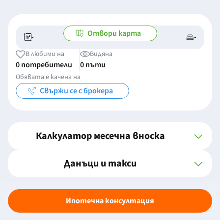
Отвори карта
-
-
-/-
-
В любими на
Видяна
0 потребители
0 пъти
Обявата е качена на
Свържи се с брокера
Калкулатор месечна вноска
Данъци и такси
Ипотечна консултация