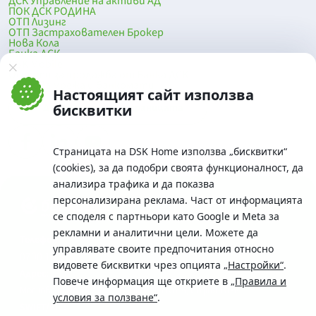
ДСК Управление на активи АД
ПОК ДСК РОДИНА
ОТП Лизинг
ОТП Застрахователен Брокер
Нова Кола
Банка ДСК
DSK Mobile
Оферти за продажба от Банка ДСК
Клонова мрежа и банкомати
Настоящият сайт използва
До началото на страницата
бисквитки
Страницата на DSK Home използва „бисквитки“
(cookies), за да подобри своята функционалност, да
анализира трафика и да показва
персонализирана реклама. Част от информацията
се споделя с партньори като Google и Meta за
рекламни и аналитични цели. Можете да
Телефон:
управлявате своите предпочитания относно
0700 10 375 / *2375
видовете бисквитки чрез опцията
„Настройки“
.
Aдрес:
Повече информация ще откриете в
„Правила и
Московска No.19 / ул. Г. Бенковски No. 5, София 1036
условия за ползване“
.
SWIFT/BIC: