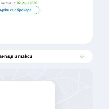
02 юни 2026
 качена на
ържи се с брокера
анъци и такси