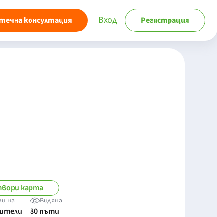
Вход
течна консултация
Регистрация
вори карта
ми на
Видяна
бители
80 пъти