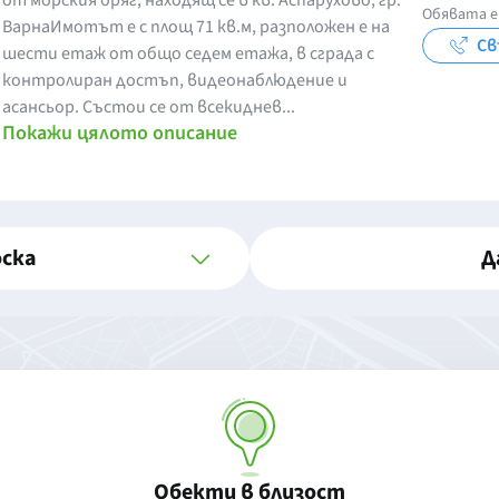
от морския бряг, находящ се в кв. Аспарухово, гр.
Обявата е
ВарнаИмотът е с площ 71 кв.м, разположен е на
Св
шести етаж от общо седем етажа, в сграда с
контролиран достъп, видеонаблюдение и
асансьор. Състои се от всекиднев...
Покажи цялото описание
оска
Д
Обекти в близост