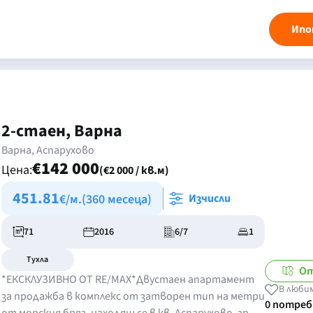
Ипо
2-стаен, Варна
Варна, Аспарухово
€142 000
Цена:
(€2 000 / кв.м)
451.81
€/м.
(360 месеца)
Изчисли
71
2016
6/7
1
Тухла
От
*ЕКСКЛУЗИВНО ОТ RE/MAX*Двустаен апартамент
В люби
за продажба в комплекс от затворен тип на метри
0 потре