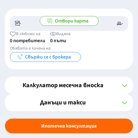
Отвори карта
-
-
-/-
-
В любими на
Видяна
0 потребители
0 пъти
Обявата е качена на
Свържи се с брокера
Калкулатор месечна вноска
Данъци и такси
Ипотечна консултация