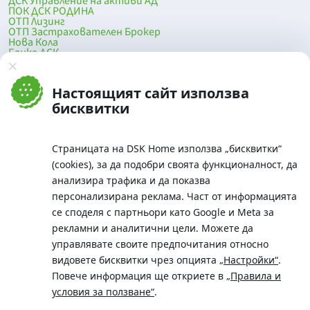
ДСК Управление на активи АД
ПОК ДСК РОДИНА
ОТП Лизинг
ОТП Застрахователен Брокер
Нова Кола
Банка ДСК
DSK Mobile
Оферти за продажба от Банка ДСК
Клонова мрежа и банкомати
Настоящият сайт използва
До началото на страницата
бисквитки
Страницата на DSK Home използва „бисквитки“
(cookies), за да подобри своята функционалност, да
анализира трафика и да показва
персонализирана реклама. Част от информацията
се споделя с партньори като Google и Meta за
рекламни и аналитични цели. Можете да
Телефон:
управлявате своите предпочитания относно
0700 10 375 / *2375
видовете бисквитки чрез опцията
„Настройки“
.
Aдрес:
Повече информация ще откриете в
„Правила и
Московска No.19 / ул. Г. Бенковски No. 5, София 1036
условия за ползване“
.
SWIFT/BIC: