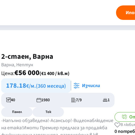
Ипо
2-стаен, Варна
Варна, Нептун
€56 000
Цена:
(€1 400 / кв.м)
178.18
€/м.
(360 месеца)
Изчисли
40
1980
7/9
1
Панел
Ток
От
-Напълно обзаведена!-Асансьор!-Видеонаблюдение
В люби
на етажа!Имоти Премиер предлага за продажба
0 потре