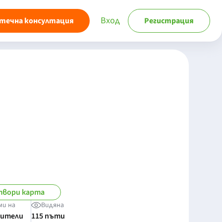
Вход
течна консултация
Регистрация
вори карта
ми на
Видяна
бители
115 пъти