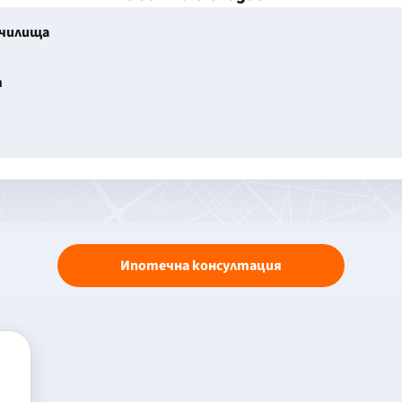
училища
т
Ипотечна консултация