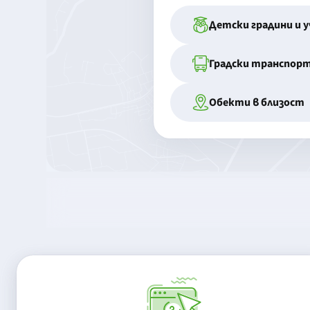
Детски градини и 
Градски транспор
Обекти в близост