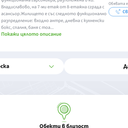
функционална гарсониера, разположена в кв.
Обявата е
Владиславово, на 7-ми етаж от 8-етажна сграда с
Св
асансьор.Жилището е със следното функционално
разпределение: входно антре, дневна с кухненски
бокс, спалня, баня с тоа...
Покажи цялото описание
оска
Д
Обекти в близост