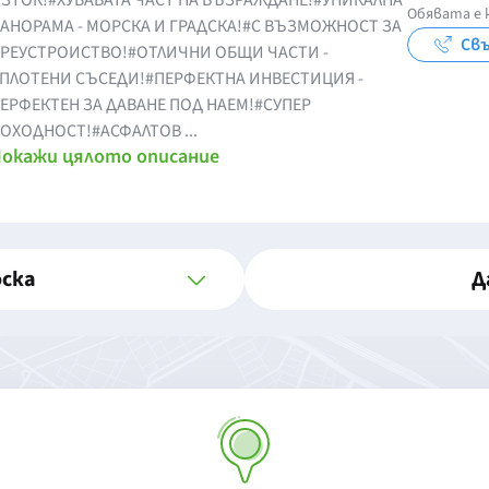
ЗТОК!#ХУБАВАТА ЧАСТ НА ВЪЗРАЖДАНЕ!#УНИКАЛНА
Обявата е 
АНОРАМА - МОРСКА И ГРАДСКА!#С ВЪЗМОЖНОСТ ЗА
Свъ
РЕУСТРОИСТВО! #ОТЛИЧНИ ОБЩИ ЧАСТИ -
ПЛОТЕНИ СЪСЕДИ!#ПЕРФЕКТНА ИНВЕСТИЦИЯ -
ЕРФЕКТЕН ЗА ДАВАНЕ ПОД НАЕМ!#СУПЕР
ОХОДНОСТ!#АСФАЛТОВ ...
окажи цялото описание
оска
Д