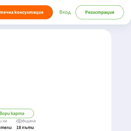
Вход
течна консултация
Регистрация
вори карта
и на
Видяна
ители
18 пъти