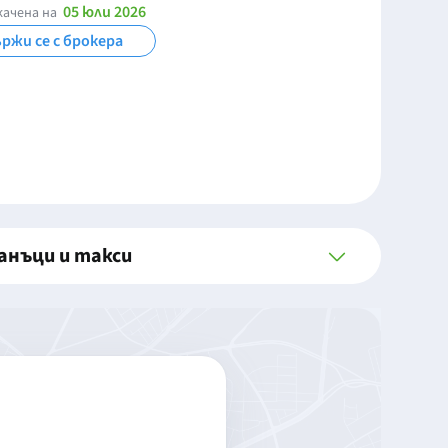
05 юли 2026
качена на
ржи се с брокера
анъци и такси