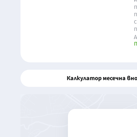
И
П
П
С
П
Д
П
Калкулатор месечна вн