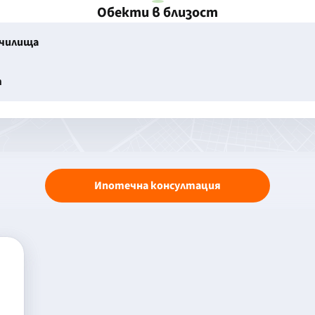
Обекти в близост
училища
т
Ипотечна консултация