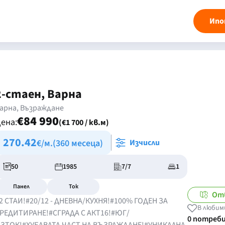
Ипо
2-стаен, Варна
арна, Възраждане
€84 990
ена:
(€1 700 / кв.м)
270.42
€/м.
(360 месеца)
Изчисли
50
1985
7/7
1
Панел
Ток
От
2 СТАИ!#20/12 - ДНЕВНА/КУХНЯ!#100% ГОДЕН ЗА
В любим
РЕДИТИРАНЕ!#СГРАДА С АКТ16!#ЮГ/
0 потреб