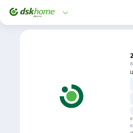
В
Ц
#
К