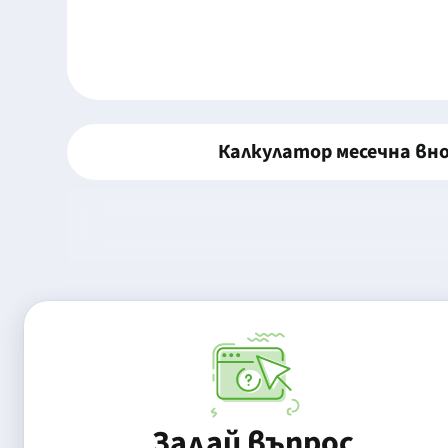
Калкулатор месечна вн
Задай въпрос