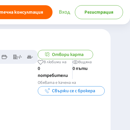
Вход
течна консултация
Регистрация
Отвори карта
-
-/-
-
В любими на
Видяна
0
0 пъти
потребители
Обявата е качена на
Свържи се с брокера