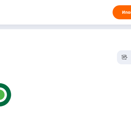
Ипо
-