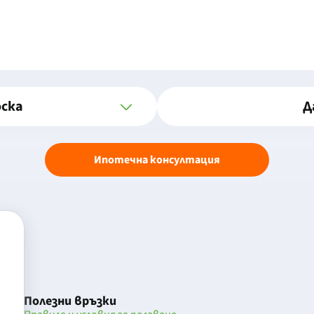
оска
Д
Ипотечна консултация
Полезни връзки