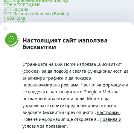
ДСК Управление на активи АД
ПОК ДСК РОДИНА
ОТП Лизинг
ОТП Застрахователен Брокер
Нова Кола
Банка ДСК
DSK Mobile
Оферти за продажба от Банка ДСК
Клонова мрежа и банкомати
Настоящият сайт използва
До началото на страницата
бисквитки
Страницата на DSK Home използва „бисквитки“
(cookies), за да подобри своята функционалност, да
анализира трафика и да показва
персонализирана реклама. Част от информацията
се споделя с партньори като Google и Meta за
рекламни и аналитични цели. Можете да
Телефон:
управлявате своите предпочитания относно
0700 10 375 / *2375
видовете бисквитки чрез опцията
„Настройки“
.
Aдрес:
Повече информация ще откриете в
„Правила и
Московска No.19 / ул. Г. Бенковски No. 5, София 1036
условия за ползване“
.
SWIFT/BIC: