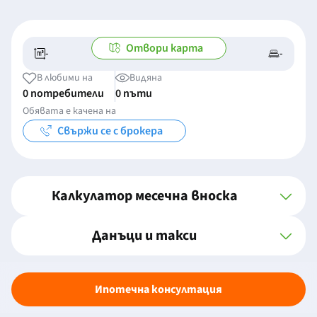
Отвори карта
-
-
-/-
-
В любими на
Видяна
0 потребители
0 пъти
Обявата е качена на
Свържи се с брокера
Калкулатор месечна вноска
Данъци и такси
Ипотечна консултация