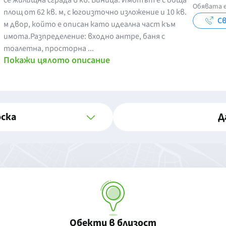
се жилищна сграда в кв. Виница. Имотът е с обща
Обявата е
площ от 62 кв. м, с югоизточно изложение и 10 кв.
Св
м двор, който е описан като идеална част към
имота.Разпределение: входно антре, баня с
тоалетна, просторна ...
Покажи цялото описание
оска
Д
Обекти в близост