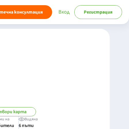
Вход
течна консултация
Регистрация
твори карта
ми на
Видяна
бители
6 пъти