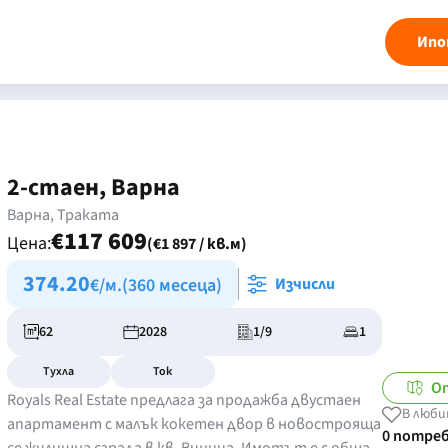
Ипо
2-стаен, Варна
Варна, Траката
€117 609
Цена:
(€1 897 / кв.м)
374.20
€/м.
(360 месеца)
Изчисли
62
2028
1/9
1
Тухла
Ток
О
Royals Real Estate предлага за продажба двустаен
В люби
апартамент с малък кокетен двор в новострояща
0 потре