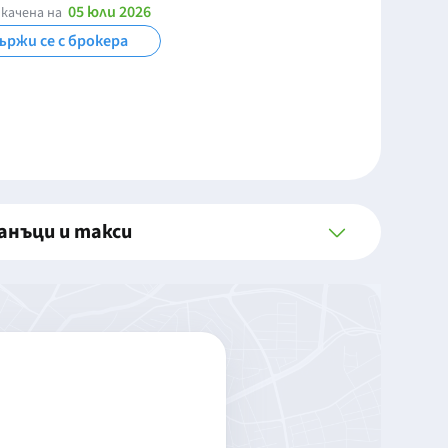
05 юли 2026
качена на
ържи се с брокера
анъци и такси