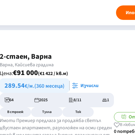
Ипо
2-стаен, Варна
Варна, Кайсиева градина
€91 000
Цена:
(€1 422 / кв.м)
289.54
€/м.
(360 месеца)
Изчисли
64
2025
8/11
1
В строеж
Тухла
Ток
От
Имоти Премиер предлага за продажба светъл
В люби
двустаен апартамент, разположен на осми среден
0 потре