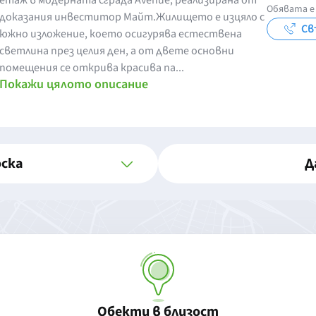
етаж в модерната сграда Avenue, реализирана от
Обявата е 
доказания инвеститор Майт.Жилището е изцяло с
Св
южно изложение, което осигурява естествена
светлина през целия ден, а от двете основни
помещения се открива красива па...
Покажи цялото описание
оска
Д
Обекти в близост