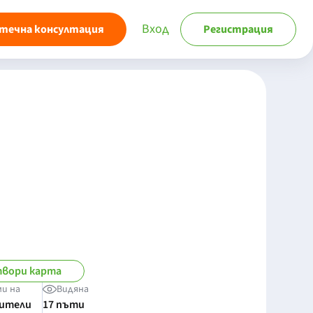
Вход
течна консултация
Регистрация
вори карта
ми на
Видяна
бители
17 пъти